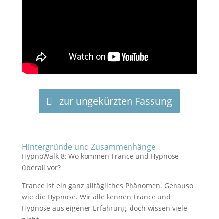
zur ungekürzten Fassung
Hintergründe und Zusammenhänge
HypnoWalk 8: Wo kommen Trance und Hypnose
überall vor?
Trance ist ein ganz alltägliches Phänomen. Genauso
wie die Hypnose. Wir alle kennen Trance und
Hypnose aus eigener Erfahrung, doch wissen viele