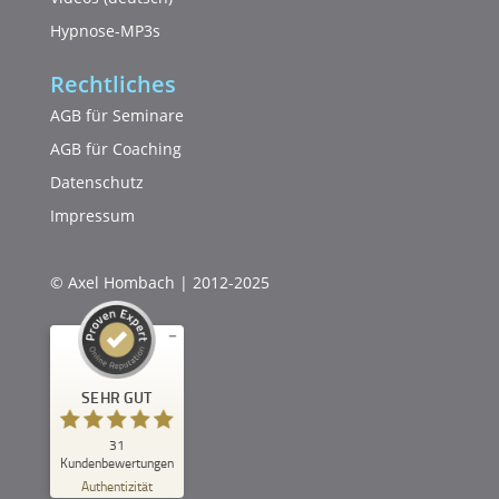
Hypnose-MP3s
Rechtliches
AGB für Seminare
AGB für Coaching
Datenschutz
Impressum
© Axel Hombach | 2012-2025
Kundenbewertungen und Erfahrungen zu
Axel Hombach - Hypnose & Coaching
SEHR GUT
SEHR GUT
%
100
31
Kundenbewertungen
Empfehlungen auf
Authentizität
ProvenExpert.com
5,00
/
4,95