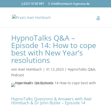
0221 9130 987
info@hombach-hypnose.de
HypnoTalks Q&A –
Episode 14: How to cope
best with New Year’s
resolutions
von
Axel Hombach
|
31.12.2023
|
HypnoTalks Q&A
,
Podcast
HypnoTalks Questions & Answers with Axel
Hombach & Dr John Butler – Episode 14