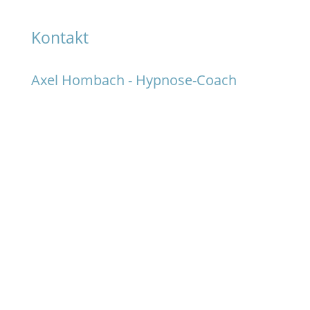
Kontakt
Axel Hombach - Hypnose-Coach
Lübecker Str. 6, 50668 Köln
0221 9130 987